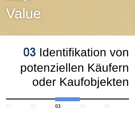
Value
Identifikation von
03
potenziellen Käufern
oder Kaufobjekten
01
02
03
04
05