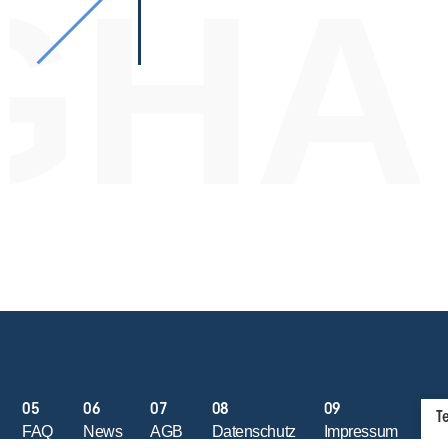
GHA
05
06
07
08
09
T
FAQ
News
AGB
Datenschutz
Impressum